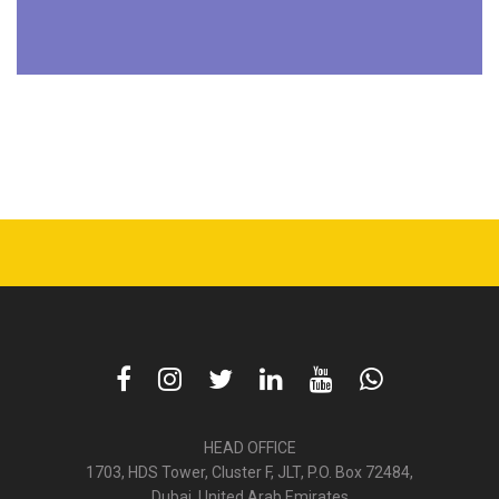
HEAD OFFICE
1703, HDS Tower, Cluster F, JLT, P.O. Box 72484,
Dubai, United Arab Emirates