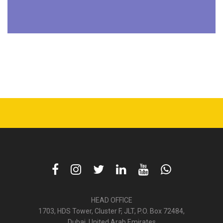
HEAD OFFICE
1703, HDS Tower, Cluster F, JLT, P.O. Box 72484,
Dubai, United Arab Emirates